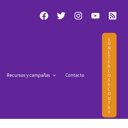
¡¡
Ú
N
E
T
E
A
L
Recursos y campañas
Contacto
O
S
S
C
O
U
T
S
!!