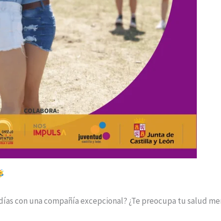
días con una compañía excepcional? ¿Te preocupa tu salud ment