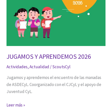
de
la
Culebra.
JUGAMOS Y APRENDEMOS 2026
Actividades
,
Actualidad
/
ScoutsCyl
Jugamos y aprendemos el encuentro de las manadas
de ASDECyL. Coorganizado con el CJCyL y el apoyo de
Juventud CyL.
JUGAMOS
Leer más »
Y