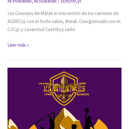
Actividades
,
Actualidad
/
ScoutsCyl
Los Consejos de Malak el encuentro de los castores de
ASDECyL con el buho sabio, Malak. Coorganizado con el
CJCyL y Juventud Castilla y León
CONSEJOS
Leer más »
DE
MALAK
2026