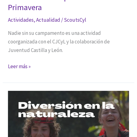
Primavera
Actividades
,
Actualidad
/
ScoutsCyl
Nadie sin su campamento es una actividad
coorganizada con el CJCyL y la colaboración de
Juventud Castilla y León.
Nadie
Leer más »
sin
su
campamento.
Primavera