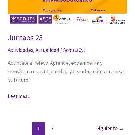
Juntaos 25
Actividades
,
Actualidad
/
ScoutsCyl
Apúntate al relevo. Aprende, experimenta y
transforma nuestra entidad. ¡Descubre cómo impulsar
tu futuro!
Juntaos
Leer más »
25
1
2
Siguiente
→