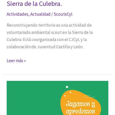
Sierra de la Culebra.
Actividades
,
Actualidad
/
ScoutsCyl
Reconstruyendo territorio es una actividad de
voluntariado ambiental scout en la Sierra de la
Culebra. Está coorganizada con el CJCyL y la
colaboración de Juventud Castilla y León.
Reconstruyendo
Leer más »
territorio:
voluntariado
ambiental
scout
en
la
Sierra