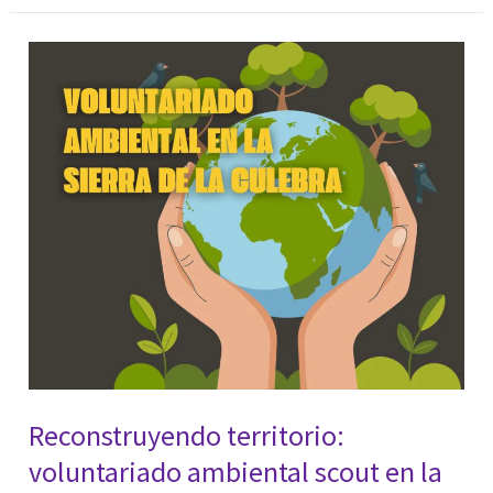
2026.
Diversión
en
la
naturaleza
Reconstruyendo territorio:
voluntariado ambiental scout en la