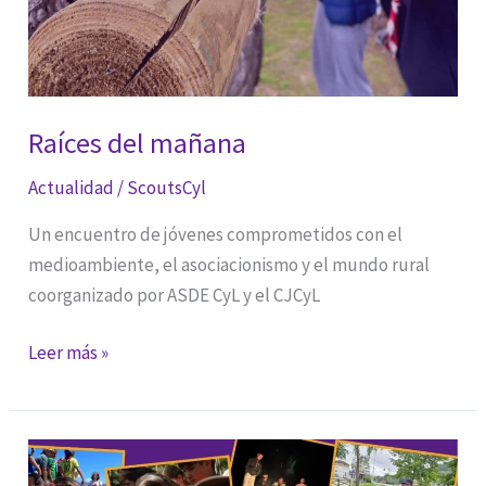
Raíces del mañana
Actualidad
/
ScoutsCyl
Un encuentro de jóvenes comprometidos con el
medioambiente, el asociacionismo y el mundo rural
coorganizado por ASDE CyL y el CJCyL
Raíces
Leer más »
del
mañana