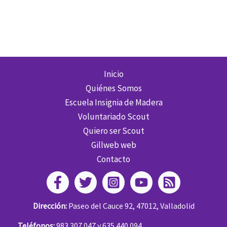
a
proyectos
europeos
Erasmus
+
Inicio
Quiénes Somos
Escuela Insignia de Madera
Voluntariado Scout
Quiero ser Scout
Gillweb web
Contacto
Dirección:
Paseo del Cauce 92, 47012, Valladolid
Teléfonos:
983 307 047 y 635 440 094