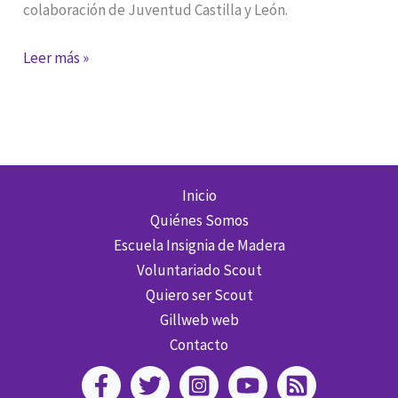
colaboración de Juventud Castilla y León.
Reconstruyendo
Leer más »
territorio:
voluntariado
ambiental
scout
en
Inicio
la
Quiénes Somos
Sierra
Escuela Insignia de Madera
de
Voluntariado Scout
la
Quiero ser Scout
Culebra.
Gillweb web
Contacto