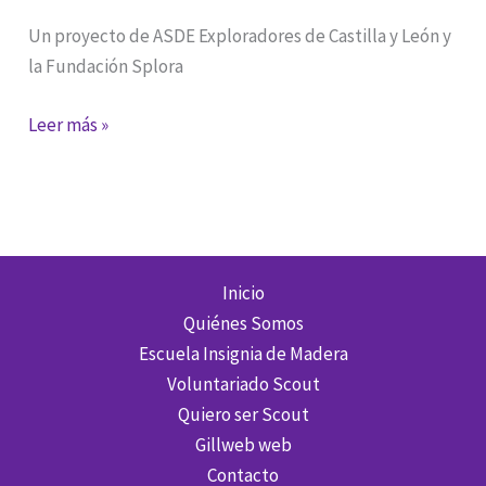
Un proyecto de ASDE Exploradores de Castilla y León y
la Fundación Splora
Becas
Leer más »
Anuda,
tiempo
libre
educativo
y
Inicio
de
Quiénes Somos
calidad
Escuela Insignia de Madera
en
Voluntariado Scout
igualdad
Quiero ser Scout
de
Gillweb web
oportunidades
Contacto