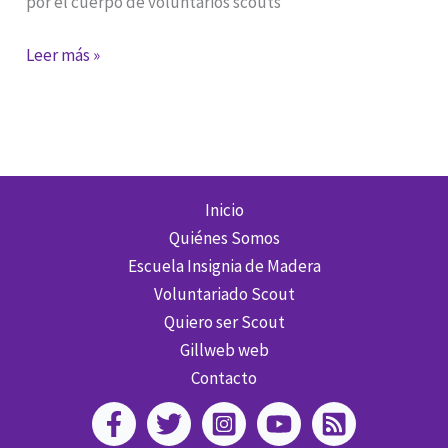
por el cuerpo de voluntarios scouts
Primera
Leer más »
acción
del
cuerpo
de
voluntarios
Inicio
scouts
Quiénes Somos
Escuela Insignia de Madera
Voluntariado Scout
Quiero ser Scout
Gillweb web
Contacto