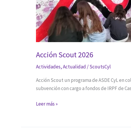
Acción Scout 2026
Actividades
,
Actualidad
/
ScoutsCyl
Acción Scout un programa de ASDE CyL en cola
subvención con cargo a fondos de IRPF de Cast
Acción
Leer más »
Scout
2026