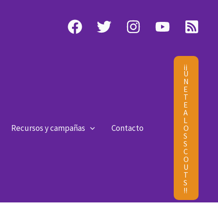
¡¡
Ú
N
E
T
E
A
L
Recursos y campañas
Contacto
O
S
S
C
O
U
T
S
!!