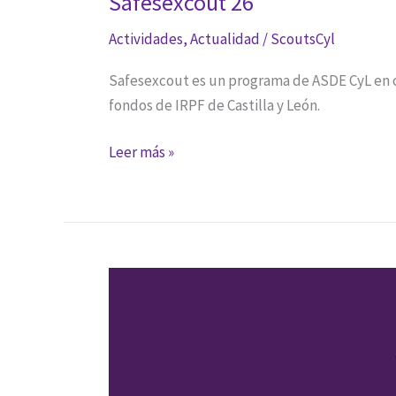
Safesexcout 26
Actividades
,
Actualidad
/
ScoutsCyl
Safesexcout es un programa de ASDE CyL en co
fondos de IRPF de Castilla y León.
Safesexcout
Leer más »
26